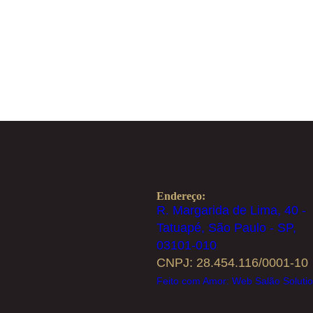
Endereço:
R. Margarida de Lima, 40 -
Tatuapé, São Paulo - SP,
03101-010
CNPJ: 28.454.116/0001-10
Feito com Amor: Web Salão Soluti