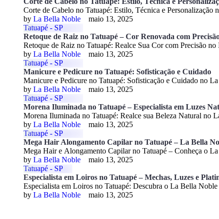
Corte de Cabelo no Tatuapé: Estilo, Técnica e Personaliza
Corte de Cabelo no Tatuapé: Estilo, Técnica e Personalização
by 
La Bella Noble
maio 13, 2025
Tatuapé - SP
Retoque de Raiz no Tatuapé – Cor Renovada com Precisão 
Retoque de Raiz no Tatuapé: Realce Sua Cor com Precisão no
by 
La Bella Noble
maio 13, 2025
Tatuapé - SP
Manicure e Pedicure no Tatuapé: Sofisticação e Cuidado
Manicure e Pedicure no Tatuapé: Sofisticação e Cuidado no L
by 
La Bella Noble
maio 13, 2025
Tatuapé - SP
Morena Iluminada no Tatuapé – Especialista em Luzes Nat
Morena Iluminada no Tatuapé: Realce sua Beleza Natural no L
by 
La Bella Noble
maio 13, 2025
Tatuapé - SP
Mega Hair Alongamento Capilar no Tatuapé – La Bella No
Mega Hair e Alongamento Capilar no Tatuapé – Conheça o La
by 
La Bella Noble
maio 13, 2025
Tatuapé - SP
Especialista em Loiros no Tatuapé – Mechas, Luzes e Plati
Especialista em Loiros no Tatuapé: Descubra o La Bella Noble
by 
La Bella Noble
maio 13, 2025