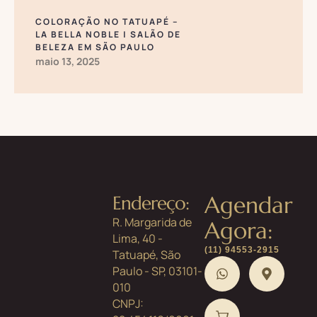
COLORAÇÃO NO TATUAPÉ –
LA BELLA NOBLE | SALÃO DE
BELEZA EM SÃO PAULO
maio 13, 2025
Agendar
Endereço:
R. Margarida de
Agora:
Lima, 40 -
(11) 94553-2915
Tatuapé, São
Paulo - SP, 03101-
010
CNPJ: