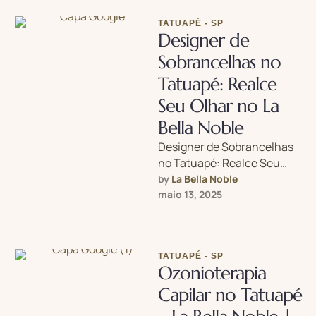
TATUAPÉ - SP
Designer de
Sobrancelhas no
Tatuapé: Realce
Seu Olhar no La
Bella Noble
Designer de Sobrancelhas
no Tatuapé: Realce Seu
Olhar com Precisão no La
by 
La Bella Noble
Bella Noble Procurando um
maio 13, 2025
designer de …
TATUAPÉ - SP
Ozonioterapia
Capilar no Tatuapé