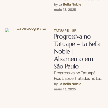
dos Seus Fios no La Bella
by 
La Bella Noble
Noble Cabelos quebradiços,
maio 13, 2025
elásticos ou …
TATUAPÉ - SP
Progressiva no
Tatuapé – La Bella
Noble |
Alisamento em
São Paulo
Progressiva no Tatuapé:
Fios Lisos e Tratados no La
Bella Noble Cansada do
by 
La Bella Noble
frizz e do volume
maio 13, 2025
indesejado? …