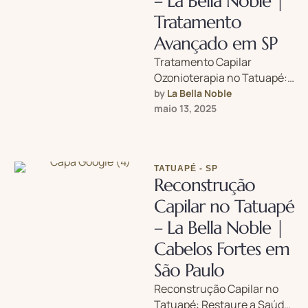
– La Bella Noble |
Tratamento
Avançado em SP
Tratamento Capilar
Ozonioterapia no Tatuapé:
Tecnologia e Saúde para
by 
La Bella Noble
seus Fios no La Bella Noble
maio 13, 2025
Se você está …
TATUAPÉ - SP
Reconstrução
Capilar no Tatuapé
– La Bella Noble |
Cabelos Fortes em
São Paulo
Reconstrução Capilar no
Tatuapé: Restaure a Saúde