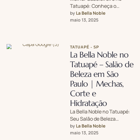
Tatuapé: Conheça o
Talento do La Bella Noble
by 
La Bella Noble
Quando o assunto é
maio 13, 2025
transformar o visual …
TATUAPÉ - SP
La Bella Noble no
Tatuapé – Salão de
Beleza em São
Paulo | Mechas,
Corte e
Hidratação
La Bella Noble no Tatuapé:
Seu Salão de Beleza
Completo em São Paulo Se
by 
La Bella Noble
você está procurando um …
maio 13, 2025