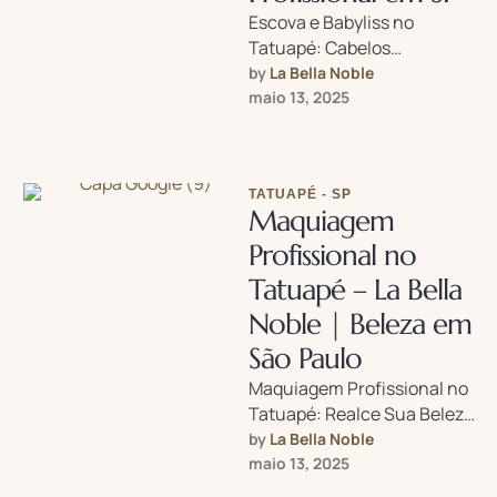
Escova e Babyliss no
Tatuapé: Cabelos
Modelados com Perfeição
by 
La Bella Noble
no La Bella NobleQuer sair
maio 13, 2025
com o cabelo impecável …
TATUAPÉ - SP
Maquiagem
Profissional no
Tatuapé – La Bella
Noble | Beleza em
São Paulo
Maquiagem Profissional no
Tatuapé: Realce Sua Beleza
no La Bella Noble Vai a um
by 
La Bella Noble
evento especial e quer …
maio 13, 2025