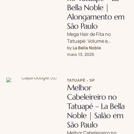
Bella Noble |
Alongamento em
São Paulo
Mega Hair de Fita no
Tatuapé: Volume e
Comprimento com
by 
La Bella Noble
Naturalidade no La Bella
maio 13, 2025
Noble Quer transformar seu
…
TATUAPÉ - SP
Melhor
Cabeleireiro no
Tatuapé – La Bella
Noble | Salão em
São Paulo
Melhor Cabeleireiro no