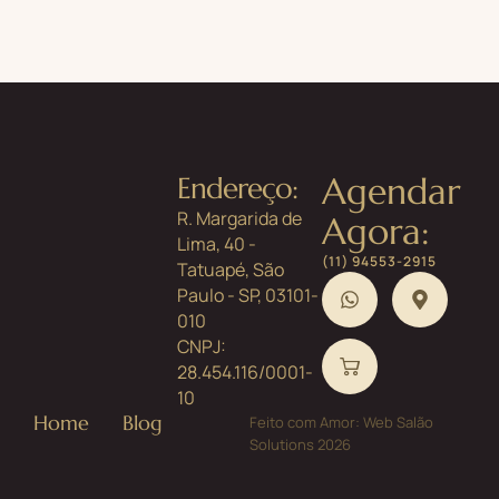
Agendar
Endereço:
R. Margarida de
Agora:
Lima, 40 -
(11) 94553-2915
Tatuapé, São
Paulo - SP, 03101-
010
CNPJ:
28.454.116/0001-
10
Home
Blog
Feito com Amor: Web Salão
Solutions 2026