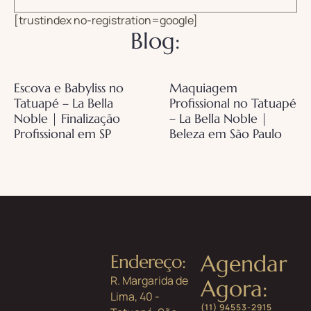
BELLA NOBLE
[trustindex no-registration=google]
Blog:
Escova e Babyliss no
Maquiagem
Tatuapé – La Bella
Profissional no Tatuapé
Noble | Finalização
– La Bella Noble |
Profissional em SP
Beleza em São Paulo
Agendar
Endereço:
R. Margarida de
Agora:
Lima, 40 -
(11) 94553-2915