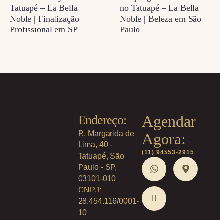
Tatuapé – La Bella
no Tatuapé – La Bella
Noble | Finalização
Noble | Beleza em São
Profissional em SP
Paulo
Agendar
Endereço:
R. Margarida de
Agora:
Lima, 40 -
(11) 94553-2915
Tatuapé, São
Paulo - SP,
03101-010
CNPJ:
28.454.116/0001-
10