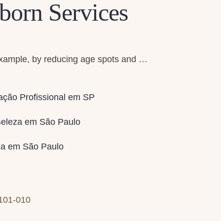
orn Services
 example, by reducing age spots and …
zação Profissional em SP
 Beleza em São Paulo
eza em São Paulo
3101-010